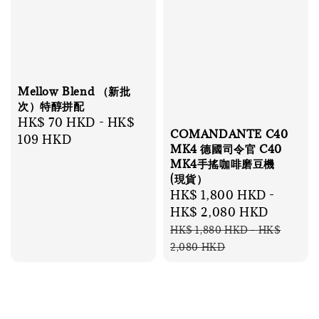
Mellow Blend （新批
次）特醇拼配
Regular
HK$ 70 HKD
-
HK$
COMANDANTE C40
price
109 HKD
MK4 德國司令官 C40
MK4手搖咖啡磨豆機
(現貨）
Sale
HK$ 1,800 HKD
-
price
HK$ 2,080 HKD
Regular
HK$ 1,880 HKD
-
HK$
price
2,080 HKD