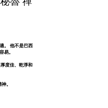
a 秘魯 禪
適。 他不是巴西
口容易。
醇厚度佳、乾淨和
精神。