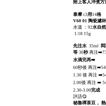
附上客人冲煮方
泰摩
c3
用
14
格
V60 01 陶瓷濾
水溫 ：92
水自然
1:18 15g
先注水
35ml
悶
等
30
秒
再注➡️73
水滴完再➡️
60秒後 再注➡️54m
1.30 後 再注 ➡️5
2.00後 再注 ➡️ 5
2.30-3.00
完成
評語😋
秘魯禪茶豆，
熱