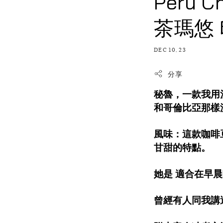
Peru 
茶瑪悠 
DEC 10, 23
分享
秘魯，一款我用
和哥倫比亞那樣
風味：這款咖啡
甘甜的特點。
她是 適合在早
曾經有人同我講