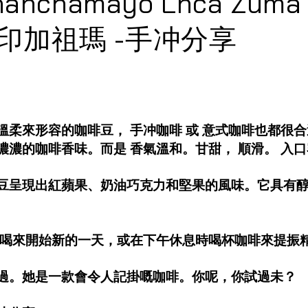
Chanchamayo Lnca Zum
印加祖瑪 -手冲分享
溫柔來形容的咖啡豆， 手冲咖啡 或 意式咖啡也都很合
濃濃的咖啡香味。而是 香氣溫和。甘甜， 順滑。 入
豆呈現出紅蘋果、奶油巧克力和堅果的風味。它具有
晨喝來開始新的一天，或在下午休息時喝杯咖啡來提振
過。她是一款會令人記掛嘅咖啡。你呢，你試過未？