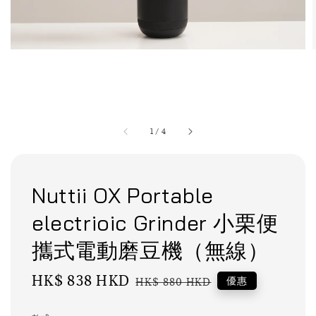
1
/
4
Nuttii OX Portable
electrioic Grinder 小栗便
攜式電動磨豆機（無線）
Sale
HK$ 838 HKD
Regular
優惠
HK$ 880 HKD
price
price