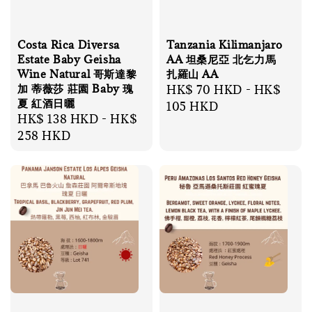
Costa Rica Diversa
Tanzania Kilimanjaro
Estate Baby Geisha
AA 坦桑尼亞 北乞力馬
Wine Natural 哥斯達黎
扎羅山 AA
加 蒂薇莎 莊園 Baby 瑰
Regular
HK$ 70 HKD
-
HK$
夏 紅酒日曬
price
105 HKD
Regular
HK$ 138 HKD
-
HK$
price
258 HKD