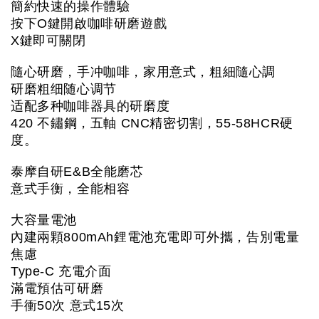
簡約快速的操作體驗
按下O鍵開啟咖啡研磨遊戲
X鍵即可關閉
隨心研磨，手冲咖啡，家用意式，粗細隨心調
研磨粗细随心调节
适配多种咖啡器具的研磨度
420 不鏽鋼，五軸 CNC精密切割，55-58HCR硬
度。
泰摩自研E&B全能磨芯
意式手衡，全能相容
大容量電池
內建兩顆800mAh鋰電池充電即可外攜，告別電量
焦慮
Type-C 
充電介面
滿電預估可研磨
手衝50次 意式15次