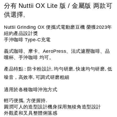
分有
Nuttii OX Lite 版 / 金屬版 两款可
供選擇
。
Nuttii Grinding OX 便攜式電動磨豆機 榮獲2023年
紐約產品設計獎 
手沖咖啡 Type-C充電
義式咖啡、摩卡、AeroPress、法式濾壓咖啡、品
嚐杯、手沖咖啡 均可。
產品特點 : 防卡粉設計, 均勻研磨, 快速均勻研磨, 低
噪音，高效率, 可調式研磨粗細
適用於各種咖啡沖泡方式
輕巧便攜, 方便握持.
圓潤可人的造型設計機身採用無稜角造型設計
外觀柔和叉具整體俐落感