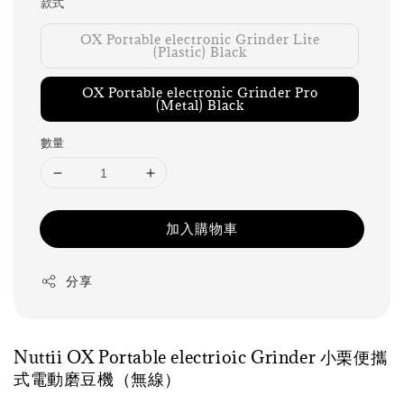
款式
OX Portable electronic Grinder Lite
(Plastic) Black
OX Portable electronic Grinder Pro
(Metal) Black
數量
加入購物車
分享
Nuttii OX Portable electrioic Grinder 小栗便攜
式電動磨豆機（無線）