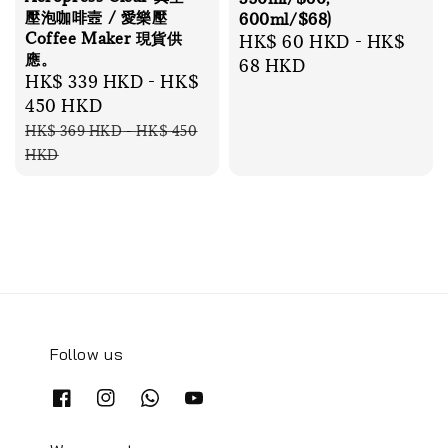
壓泡咖啡壼 / 愛樂壓
600ml/$68)
Coffee Maker 現貨供
Regular
HK$ 60 HKD
-
HK$
應。
price
68 HKD
Sale
HK$ 339 HKD
-
HK$
price
450 HKD
Regular
HK$ 369 HKD
-
HK$ 450
price
HKD
Follow us