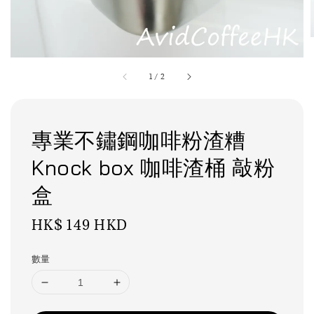
1
/
2
專業不鏽鋼咖啡粉渣糟
Knock box 咖啡渣桶 敲粉
盒
Regular
HK$ 149 HKD
price
數量