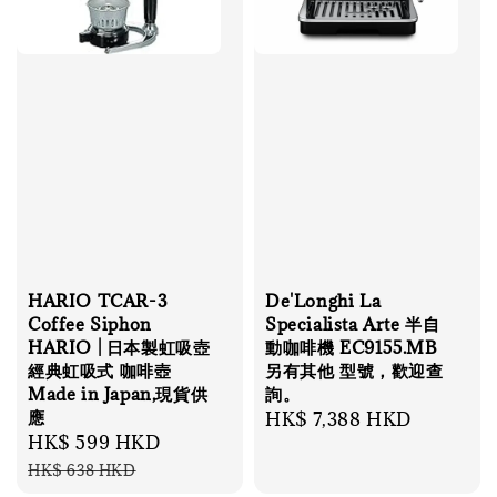
HARIO TCAR-3
De'Longhi La
Coffee Siphon
Specialista Arte 半自
HARIO | 日本製虹吸壺
動咖啡機 EC9155.MB
經典虹吸式 咖啡壺
另有其他 型號，歡迎查
Made in Japan,現貨供
詢。
應
Regular
HK$ 7,388 HKD
Sale
HK$ 599 HKD
Regular
price
price
price
HK$ 638 HKD