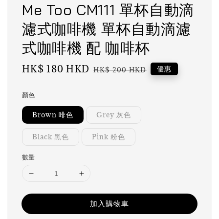
Me Too CM111 單杯自動滴
濾式咖啡機 單杯自動滴濾
式咖啡機 配 咖啡杯
Sale
HK$ 180 HKD
Regular
優惠
HK$ 200 HKD
price
price
顏色
Brown 啡色
Grey 灰色
Black 黑色
Pink 粉色
數量
加入購物車