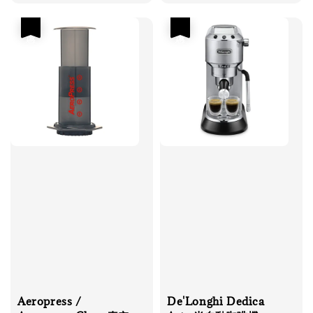
優惠
優惠
Aeropress /
De'Longhi Dedica