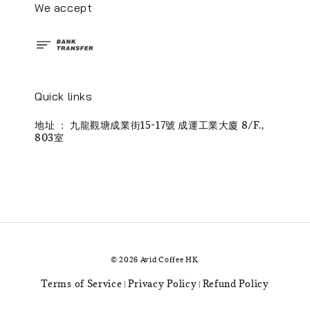
We accept
Quick links
地址 ： 九龍觀塘成業街15-17號 成運工業大廈 8/F.,
803室
© 2026 Avid Coffee HK.
Terms of Service
Privacy Policy
Refund Policy
|
|