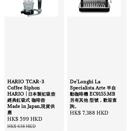
HARIO TCAR-3
De'Longhi La
Coffee Siphon
Specialista Arte 半自
HARIO | 日本製虹吸壺
動咖啡機 EC9155.MB
經典虹吸式 咖啡壺
另有其他 型號，歡迎查
Made in Japan,現貨供
詢。
應
Regular
HK$ 7,388 HKD
Sale
HK$ 599 HKD
Regular
price
price
price
HK$ 638 HKD