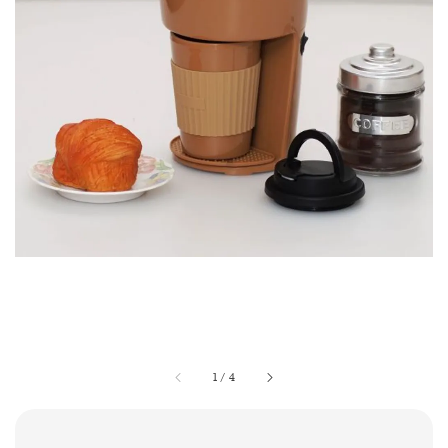
1
/
4