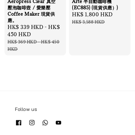
Aeropress Clear 真空
Arte 半自動咖啡機
壓泡咖啡壼 / 愛樂壓
(EC885) (現貨供應）)
Coffee Maker 現貨供
Sale
HK$ 1,800 HKD
Regular
應。
price
price
HK$ 3,588 HKD
Sale
HK$ 339 HKD
-
HK$
price
450 HKD
Regular
HK$ 369 HKD
-
HK$ 450
price
HKD
Follow us