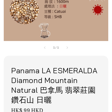
1
/
1
Panama LA ESMERALDA
Diamond Mountain
Natural 巴拿馬 翡翠莊園
鑽石山 日曬
Regular
HK$ 99 HKD