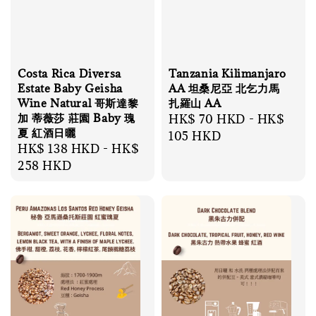
Costa Rica Diversa
Tanzania Kilimanjaro
Estate Baby Geisha
AA 坦桑尼亞 北乞力馬
Wine Natural 哥斯達黎
扎羅山 AA
加 蒂薇莎 莊園 Baby 瑰
Regular
HK$ 70 HKD
-
HK$
夏 紅酒日曬
price
105 HKD
Regular
HK$ 138 HKD
-
HK$
price
258 HKD