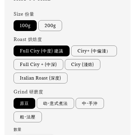
price
Size 份量
100g
200g
Roast 烘焙度
Full City (中度) 建議
City+ (中偏淺）
Full City + (中深)
City (淺焙)
Italian Roast (深度)
Grind 研磨度
原豆
幼-意式煮法
中-手沖
粗-法壓
數量