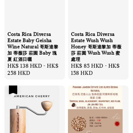
Costa Rica Diversa
Costa Rica Diversa
Estate Baby Geisha
Estate Wush Wush
Wine Natural 哥斯達黎
Honey 哥斯達黎加 蒂薇
加 蒂薇莎 莊園 Baby 瑰
莎 莊園 Wush Wush 蜜
夏 紅酒日曬
處理
Regular
HK$ 138 HKD
-
HK$
Regular
HK$ 85 HKD
-
HK$
price
258 HKD
price
158 HKD
優惠