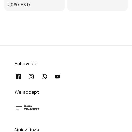
price
2,080 HKD
Follow us
We accept
Quick links